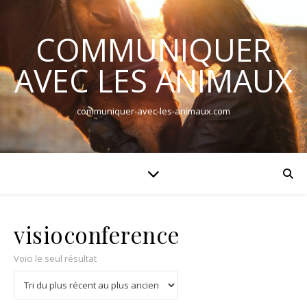
COMMUNIQUER
AVEC LES ANIMAUX
communiquer-avec-les-animaux.com
visioconference
Voici le seul résultat